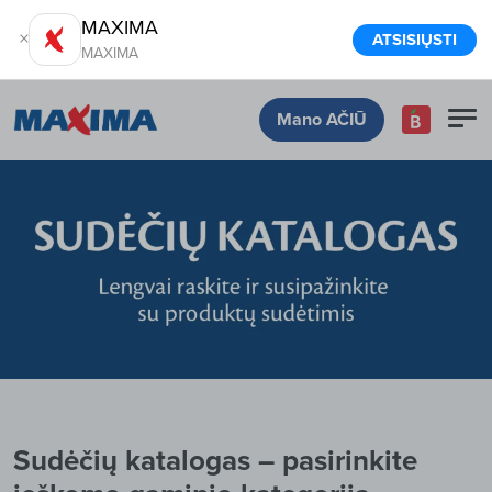
MAXIMA
ATSISIŲSTI
MAXIMA
Mano AČIŪ
Sudėčių katalogas – pasirinkite