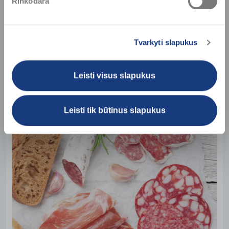
Rinkodara
d.
val.
min.
sek.
Tvarkyti slapukus
Leisti visus slapukus
KULINARIJA
Leisti tik būtinus slapukus