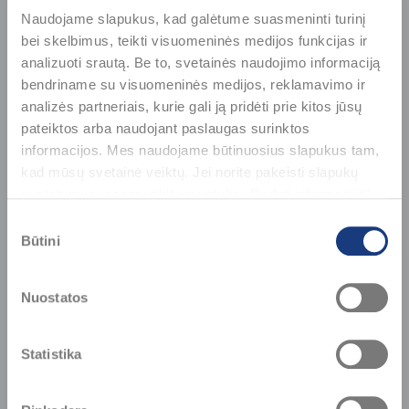
Naudojame slapukus, kad galėtume suasmeninti turinį
bei skelbimus, teikti visuomeninės medijos funkcijas ir
analizuoti srautą. Be to, svetainės naudojimo informaciją
bendriname su visuomeninės medijos, reklamavimo ir
analizės partneriais, kurie gali ją pridėti prie kitos jūsų
KEPINIAI
pateiktos arba naudojant paslaugas surinktos
informacijos. Mes naudojame būtinuosius slapukus tam,
kad mūsų svetainė veiktų. Jei norite pakeisti slapukų
nustatymus, paspauskite mygtuką „Rodyti informaciją“
šioje juostoje. Daugiau informacijos rasite Slapukų
Sutikimo
politikoje https://www.maxima.lt/slapuku-naudojimas
Būtini
pasirinkimas
Nuostatos
Statistika
3
16
14
41