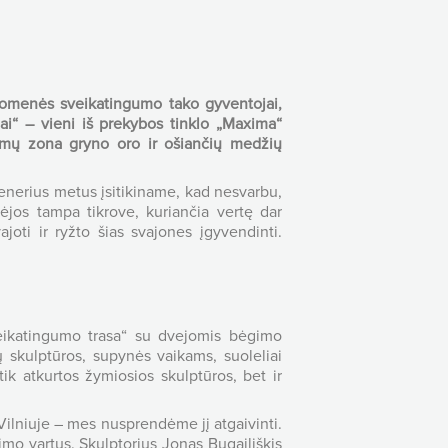
druomenės sveikatingumo tako gyventojai,
iai“ – vieni iš prekybos tinklo „Maxima“
idimų zona gryno oro ir ošiančių medžių
enerius metus įsitikiname, kad nesvarbu,
ėjos tampa tikrove, kuriančia vertę dar
oti ir ryžto šias svajones įgyvendinti.
eikatingumo trasa“ su dvejomis bėgimo
ų skulptūros, supynės vaikams, suoleliai
 atkurtos žymiosios skulptūros, bet ir
ilniuje – mes nusprendėme jį atgaivinti.
imo vartus. Skulptorius Jonas Bugailiškis