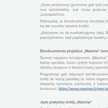
„Visos problemos gyvenime gali būti įvei
nuo automobilių. Juk mūsų pušynas s
Juozapavičius.
Paklaustas, ar bendruomenę rezultatai įk
ką dar nuveiks savame krašte.
„Atkūrėme ne tik sveikatingumo taką. B
pasirūpinsime, kad paplūdimyje budėtų ir
Bendruomenės projektus „Maxima“ rems 
Šiemet naujoms iniciatyvoms „Maxima“ sk
kaitos sąvokas, kvies vystyti tvarumo in
išteklių taupymu ir kitomis tvarių spr
Programoje gali dalyvauti bendruomenes
teikti tik vieną paraišką su viena organ
ekspertų komisijos įvertinimų ir balsa
konkursui:
https://www.maxima.lt/mes-
Apie prekybos tinklą „Maxima“