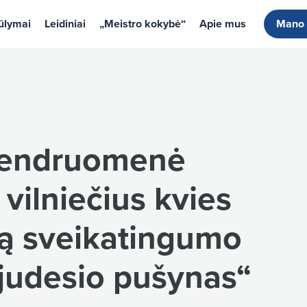
ūlymai
Leidiniai
„Meistro kokybė“
Apie mus
Mano
bendruomenė
 vilniečius kvies
rtą sveikatingumo
judesio pušynas“