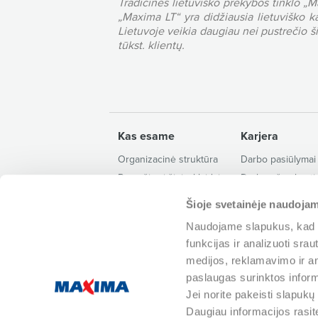
Tradicinės lietuviško prekybos tinklo „M
„Maxima LT“ yra didžiausia lietuviško k
Lietuvoje veikia daugiau nei pustrečio š
tūkst. klientų.
Kas esame
Karjera
Organizacinė struktūra
Darbo pasiūlymai
Pranešimai žiniasklaidai
Darbo užmokesti
Kontaktai ir rekvizitai
Šioje svetainėje naudojam
Apie mus
Naudojame slapukus, kad g
funkcijas ir analizuoti sr
medijos, reklamavimo ir ana
paslaugas surinktos infor
Jei norite pakeisti slapuk
+370 80
Daugiau informacijos rasit
Paslaugos
Pagalba