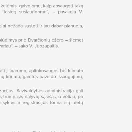
inkelėmis, galvojome, kaip apsaugoti taką
tiesiog susiaurinome“, – pasakoja V.
jai nežada sustoti ir jau dabar planuoja,
plūdimys prie Dvarčionių ežero – šiemet
riau“, – sako V. Juozapaitis.
ėti į tvarumo, aplinkosaugos bei klimato
 zonų kūrimu, gamtos paveldo išsaugojimu,
cijos. Savivaldybės administracija gali
s trumpasis dalyvių sąrašas, o vėliau, po
isyklės ir registracijos forma šių metų