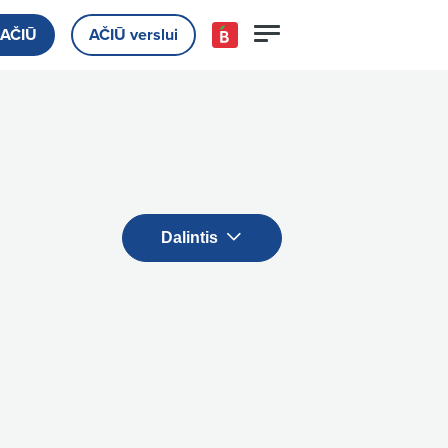
 AČIŪ
AČIŪ verslui
Dalintis