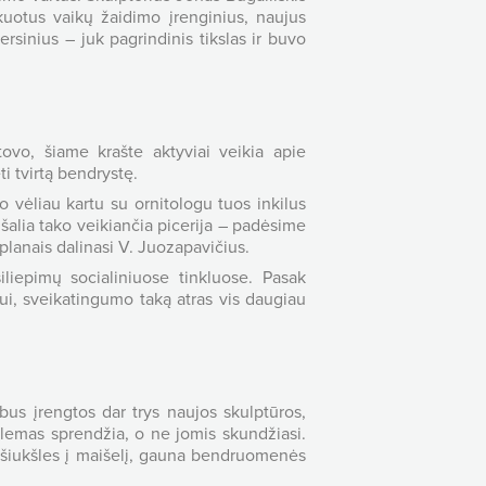
kuotus vaikų žaidimo įrenginius, naujus
sinius – juk pagrindinis tikslas ir buvo
vo, šiame krašte aktyviai veikia apie
i tvirtą bendrystę.
 vėliau kartu su ornitologu tuos inkilus
šalia tako veikiančia picerija – padėsime
 planais dalinasi V. Juozapavičius.
liepimų socialiniuose tinkluose. Pasak
ui, sveikatingumo taką atras vis daugiau
bus įrengtos dar trys naujos skulptūros,
blemas sprendžia, o ne jomis skundžiasi.
šiukšles į maišelį, gauna bendruomenės