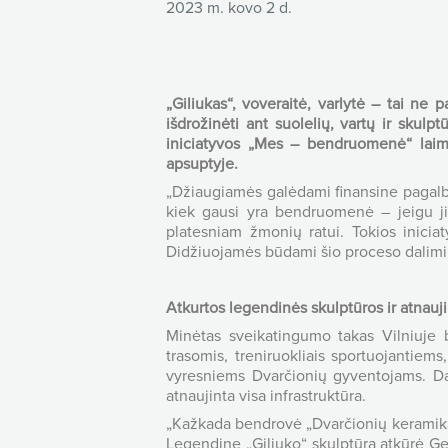
2023 m. kovo 2 d.
„Giliukas“, voveraitė, varlytė – tai ne
išdrožinėti ant suolelių, vartų ir skul
iniciatyvos „Mes – bendruomenė“ laimėt
apsuptyje.
„Džiaugiamės galėdami finansine pagalba
kiek gausi yra bendruomenė – jeigu ji 
platesniam žmonių ratui. Tokios inicia
Didžiuojamės būdami šio proceso dalimi“
Atkurtos legendinės skulptūros ir atnauji
Minėtas sveikatingumo takas Vilniuje
trasomis, treniruokliais sportuojantiem
vyresniems Dvarčionių gyventojams. Da
atnaujinta visa infrastruktūra.
„Kažkada bendrovė „Dvarčionių keramika“
Legendinę „Giliuko“ skulptūrą atkūrė Ged