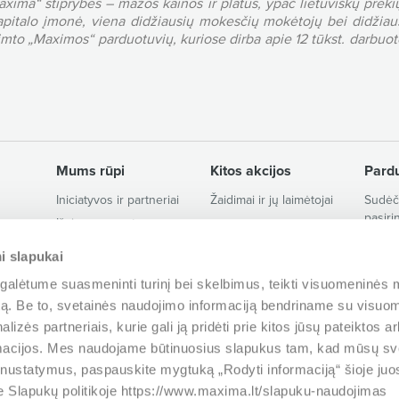
axima“ stiprybės – mažos kainos ir platus, ypač lietuviškų preki
apitalo įmonė, viena didžiausių mokesčių mokėtojų bei didžiau
imto „Maximos“ parduotuvių, kuriose dirba apie 12 tūkst. darbuo
Mums rūpi
Kitos akcijos
Pard
Iniciatyvos ir partneriai
Žaidimai ir jų laimėtojai
Sudėči
pasiri
s
Išvien su gamta
gamini
Nešvaistau – moku
i slapukai
Saug
mažiau
Parduo
alėtume suasmeninti turinį bei skelbimus, teikti visuomeninės 
Tvarumo ataskaitos
darbo 
autą. Be to, svetainės naudojimo informaciją bendriname su visu
Kuo vadovaujamės
Mūsų 
lizės partneriais, kurie gali ją pridėti prie kitos jūsų pateiktos 
„Lietuvos Maximalistai“
macijos. Mes naudojame būtinuosius slapukus tam, kad mūsų sve
2026
ų nustatymus, paspauskite mygtuką „Rodyti informaciją“ šioje juos
0 20050 nemokama* informacijos linija (8–22 val.)
e Slapukų politikoje https://www.maxima.lt/slapuku-naudojimas