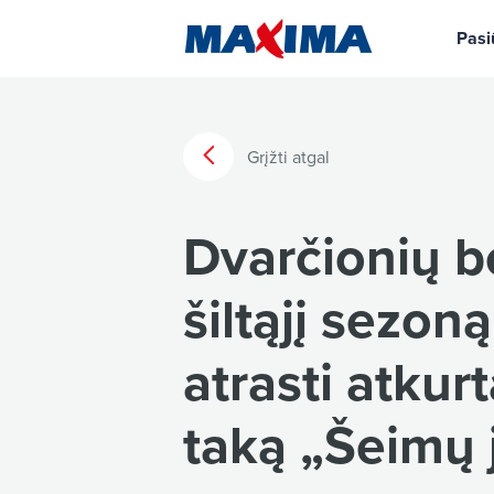
Pasi
Grįžti atgal
Dvarčionių 
šiltąjį sezoną
atrasti atku
taką „Šeimų 