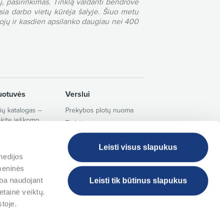
ų, pasirinkimas. Tinklą valdanti bendrovė
sia darbo vietų kūrėja šalyje. Šiuo metu
tojų ir kasdien apsilanko daugiau nei 400
uotuvės
Verslui
ų katalogas –
Prekybos plotų nuoma
nkite ieškomo
Tiekėjams
o kategoriją
Prekių ir paslaugų
umas
pirkimai
Leisti visus slapukus
tuvių adresai ir
medijos
Sąskaitos faktūros
laikas
omeninės
Kortelės juridiniams
paslaugos
arba naudojant
Leisti tik būtinus slapukus
asmenims
tainė veiktų.
toje.
MAXIMOS programėlė