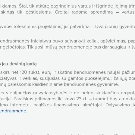
kiamos. Štai, tik atkūrę pagrindinius vartus ir išgrindę įėjimą tr
kirtas tik pėstiesiems. Greitai radome sprendimą – vartus 
vėpė tolesniems projektams, jis patvirtina – Dvarčionių gyvento
endruomenės iniciatyva buvo sutvarkyti keliai, apšvietimas, pa
 gelbėtojas. Tikiuosi, mūsų bendruomenėje bus dar saugiau ir šva
jau devintą kartą
irs net 120 tūkst. eurų ir skatins bendruomenes naujai pažiūr
iciatyvas ir veiklas, susijusias su gamtos puoselėjimu: žaliųjų
endimų paieškomis kasdieniniame bendruomenės gyvenime.
 vienijančios nevyriausybinės ir ne pelno siekiančios organiza
izacija. Paraiškos priimamos iki kovo 23 d. – tuomet bus atrinkta
vimo internete, paaiškės finansavimo laimėtojai. Dalyvavimo ta
bendruomene
.