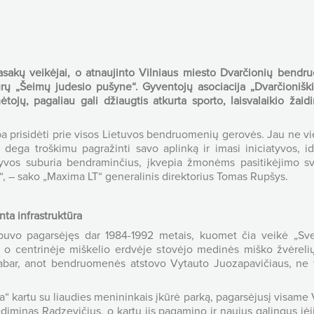
 pasakų veikėjai, o atnaujinto Vilniaus miesto Dvarčionių ben
ptūrų „Šeimų judesio pušyne“. Gyventojų asociacija „Dvarčionišk
ojų, pagaliau gali džiaugtis atkurta sporto, laisvalaikio ža
 prisidėti prie visos Lietuvos bendruomenių gerovės. Jau ne vi
dega troškimu pagražinti savo aplinką ir imasi iniciatyvos, id
tyvos suburia bendraminčius, įkvepia žmonėms pasitikėjimo svaj
, – sako „Maxima LT“ generalinis direktorius Tomas Rupšys.
nta infrastruktūra
 buvo pagarsėjęs dar 1984-1992 metais, kuomet čia veikė „Sv
s, o centrinėje miškelio erdvėje stovėjo medinės miško žvėreli
bar, anot bendruomenės atstovo Vytauto Juozapavičiaus, ne tik
 kartu su liaudies menininkais įkūrė parką, pagarsėjusį visame V
iminas Radzevičius, o kartu jis pagamino ir naujus galingus įėj