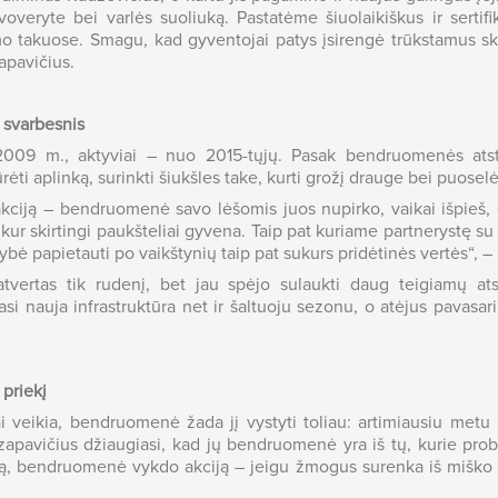
veryte bei varlės suoliuką. Pastatėme šiuolaikiškus ir sertifi
 takuose. Smagu, kad gyventojai patys įsirengė trūkstamus sker
zapavičius.
 svarbesnis
09 m., aktyviai – nuo 2015-tųjų. Pasak bendruomenės atsto
ti aplinką, surinkti šiukšles take, kurti grožį drauge bei puoselėt
kciją – bendruomenė savo lėšomis juos nupirko, vaikai išpieš, o
ur skirtingi paukšteliai gyvena. Taip pat kuriame partnerystę su 
ybė papietauti po vaikštynių taip pat sukurs pridėtinės vertės“, –
tvertas tik rudenį, bet jau spėjo sulaukti daug teigiamų atsi
nauja infrastruktūra net ir šaltuoju sezonu, o atėjus pavasari
 priekį
 veikia, bendruomenė žada jį vystyti toliau: artimiausiu metu 
ozapavičius džiaugiasi, kad jų bendruomenė yra iš tų, kurie pro
mą, bendruomenė vykdo akciją – jeigu žmogus surenka iš miško 