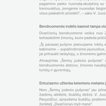
pagamino parko nuorodą-skulptūrą su vo
treniruoklius, įrengėme nuorodas bėgimo
visus paskatinti prisidėti“, – sako V. Juo
Bendruomenės indėlis kasmet tampa vis
Dvarčionių bendruomenė veikia nuo 20
keliasdešimt žmonių, kurie padeda prižiūrė
„Šį pavasarį pušyne planuojame inkilų a
kabinsime – supažindinsime jaunuolius, k
jai pritraukti lankytojų, o žmonėms galim
Atnaujintas „Šeimų judesio pušynas“ a
bendruomenės atstovo, žmonės naudojasi 
turistų ir gyventojų.
Entuziazmo užtenka keleriems metams į
Nors „Šeimų judesio pušynas“ jau pilnai
žaidimų aikštelė, šiukšlių dėžės. V. Ju
Pavyzdžiui, spręsdama šiukšlių proble
ženklelį „Dvarčionys myli mane“.