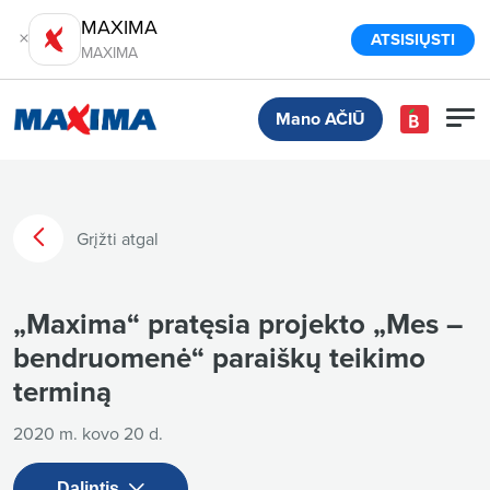
MAXIMA
ATSISIŲSTI
MAXIMA
Mano AČIŪ
Grįžti atgal
„Maxima“ pratęsia projekto „Mes –
bendruomenė“ paraiškų teikimo
terminą
2020 m. kovo 20 d.
Dalintis