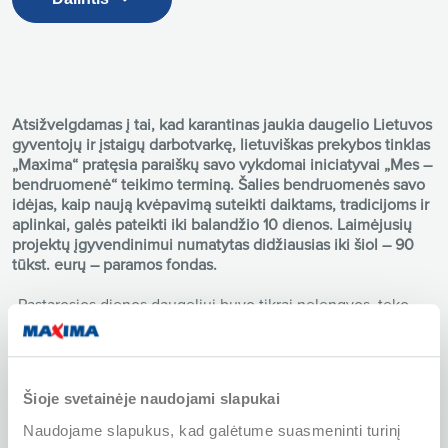
Atsižvelgdamas į tai, kad karantinas jaukia daugelio Lietuvos
gyventojų ir įstaigų darbotvarkę, lietuviškas prekybos tinklas
„Maxima“ pratęsia paraiškų savo vykdomai iniciatyvai „Mes –
bendruomenė“ teikimo terminą. Šalies bendruomenės savo
idėjas, kaip naują kvėpavimą suteikti daiktams, tradicijoms ir
aplinkai, galės pateikti iki balandžio 10 dienos. Laimėjusių
projektų įgyvendinimui numatytas didžiausias iki šiol – 90
tūkst. eurų – paramos fondas.
„Pastarosios dienos daugeliui buvo tikrai nelengvos, teko
taikytis prie naujo gyvenimo ritmo ir karantino realijų. Dėl to
suprantame, kad daug bendruomenių galėjo nespėti iki
pirminio termino pabaigos parengti savų projektų ir pateikti
paraiškų. Būtų apmaudu, jei dalis bendruomenių idėjų dėl
Šioje svetainėje naudojami slapukai
nepalankių aplinkybių taip ir neturėtų progos būti
pastebėtos, įvertintos ir įgyvendintos. Dėl to priėmėme
Naudojame slapukus, kad galėtume suasmeninti turinį
sprendimą paraiškų teikimo terminą pratęsti“, – sako