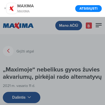
MAXIMA
ATSISIŲSTI
MAXIMA
Mano AČIŪ
Grįžti atgal
„Maximoje“ nebelikus gyvos žuvies
akvariumų, pirkėjai rado alternatyvų
2021 m. vasario 11 d.
Dalintis