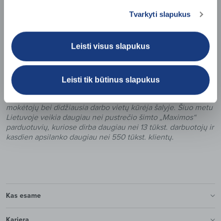
Dar vasarą „Maximoje“ buvo atsisakyta gyvos žuvies
Tvarkyti slapukus
akvariumų visose XX formato tinklo parduotuvėse, 2021 m. jų
neliko ir XXX bei XXXX formato „Maximose“.
Leisti visus slapukus
Apie prekybos tinklą „Maxima“
Tradicinės lietuviško prekybos tinklo „Maxima“ stiprybės –
mažos kainos ir platus, ypač lietuviškų prekių, pasirinkimas.
Leisti tik būtinus slapukus
Tinklą valdanti bendrovė „Maxima LT“ yra didžiausia
lietuviško kapitalo įmonė, viena didžiausių mokesčių
mokėtojų bei didžiausia darbo vietų kūrėja šalyje. Šiuo metu
Lietuvoje veikia daugiau nei pustrečio šimto „Maximos“
parduotuvių, kuriose dirba daugiau nei 13 tūkst. darbuotojų ir
kasdien apsilanko daugiau nei 550 tūkst. klientų.
Kas esame
Karjera