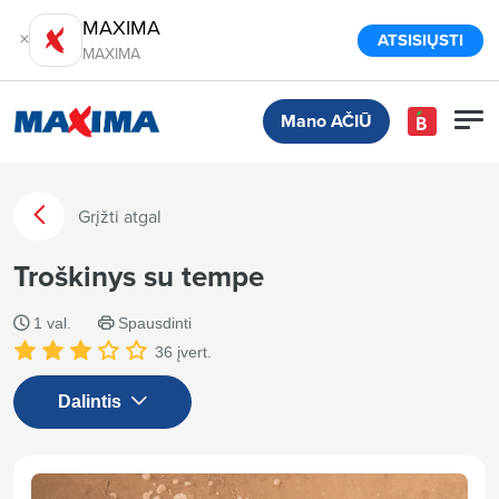
MAXIMA
ATSISIŲSTI
MAXIMA
Mano AČIŪ
Grįžti atgal
Troškinys su tempe
1 val.
Spausdinti
36
įvert.
Dalintis