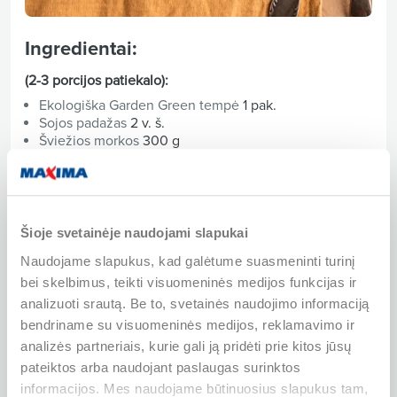
Ingredientai:
(2-3 porcijos patiekalo):
Ekologiška Garden Green tempė
1 pak.
Sojos padažas
2 v. š.
Šviežios morkos
300 g
Bulvės
600 g
Vidutinio dydžio svogūnai
2 vnt.
Well Done konservuoti lęšiai
2 skard.
Česnako skiltelės
3 skiltelės
Šaltas vanduo
600 ml
Šioje svetainėje naudojami slapukai
Daržovių sultinys
1 kubelis
Naudojame slapukus, kad galėtume suasmeninti turinį
Pomidorų padažas ar pasta
100 ml
Lauro lapai
2-3 vnt.
bei skelbimus, teikti visuomeninės medijos funkcijas ir
Aliejus
2-3 v. š.
analizuoti srautą. Be to, svetainės naudojimo informaciją
Malto rozmarino prieskoniai
1 a. š.
bendriname su visuomeninės medijos, reklamavimo ir
Malto raudonėlio prieskoniai
1 a. š.
analizės partneriais, kurie gali ją pridėti prie kitos jūsų
Malto kumino prieskoniai
0,5 a. š.
pateiktos arba naudojant paslaugas surinktos
Malti juodieji pipirai
0,5 a. š.
Žiupsnelis druskos
pagal skonį
informacijos. Mes naudojame būtinuosius slapukus tam,