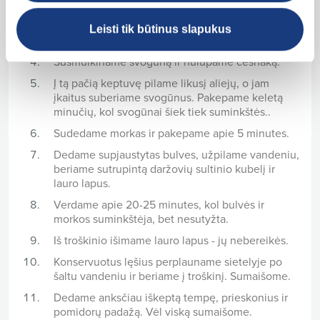
pilame sojos padažą. Apkepame 5-7 minutes, kol
lengvai apskrunda. Išimame iš keptuvės ir
Leisti tik būtinus slapukus
atidedame į šalį..
Susmulkiname svogūną ir nulupame česnaką.
Į tą pačią keptuvę pilame likusį aliejų, o jam
įkaitus suberiame svogūnus. Pakepame keletą
minučių, kol svogūnai šiek tiek suminkštės..
Sudedame morkas ir pakepame apie 5 minutes.
Dedame supjaustytas bulves, užpilame vandeniu,
beriame sutrupintą daržovių sultinio kubelį ir
lauro lapus.
Verdame apie 20-25 minutes, kol bulvės ir
morkos suminkštėja, bet nesutyžta.
Iš troškinio išimame lauro lapus - jų nebereikės.
Konservuotus lęšius perplauname sietelyje po
šaltu vandeniu ir beriame į troškinį. Sumaišome.
Dedame anksčiau iškeptą tempę, prieskonius ir
pomidorų padažą. Vėl viską sumaišome.